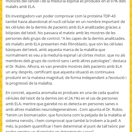
motores del cervell i de la medul·la espinal es produeix en el 97% dels
malalts amb ELA.
Els investigadors van poder comprovar com la proteïna TDP-43
també havia abandonat el nucli cel·lular en un nombre important de
les cèl·lules de la dermis de pacients amb ELA analitzades gràcies a
biòpsies del teixit. No passava el mateix amb les mostres de les
persones dels grups de control. “A les capes de la dermis analitzades,
els malalts amb ELA presenten més fibroblasts, que són les cèl·lules
bàsiques del teixit, amb aquesta marca de la malaltia que
normalment es veu a la medul·la espinal i al còrtex motor, que no als
membres dels grups de control sans i amb altres patologies”, destaca
el Dr. Rubio. Alhora, es van prendre mostres dels pacients amb ELA
un any després, certificant que aquesta situació es continuava
produint en la mateixa magnitud, de forma independent a l’evolució i
la progressió de la malaltia.
En concret, aquesta anomalia es produeix en una de cada quatre
cèl·lules del teixit de la dermis (en el 24,1%) en el cas de persones
amb ELA, mentre que gairebé no es detecta en persones sanes o
amb altres malalties neurodegeneratives . Com apunta el Dr. Rubio,
“tenim un biomarcador, que funciona com la petjada de la malaltia al
sistema nerviós, i hem comprovat que també la trobem a la pell. A
més, la podem quantificar i hem determinat el punt de tall teòric per
poder emetre un diagnòstic en determinats casos”.