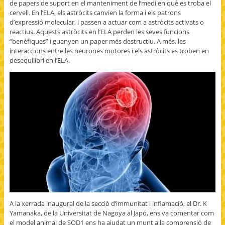
de papers de suport en el manteniment de l’medi en què es troba el
cervell. En l’ELA, els astròcits canvien la forma i els patrons
d’expressió molecular, i passen a actuar com a astròcits activats o
reactius. Aquests astròcits en l’ELA perden les seves funcions
“benèfiques” i guanyen un paper més destructiu. A més, les
interaccions entre les neurones motores i els astròcits es troben en
desequilibri en l’ELA.
A la xerrada inaugural de la secció d’immunitat i inflamació, el Dr. K
Yamanaka, de la Universitat de Nagoya al Japó, ens va comentar com
el model animal de SOD1 ens ha ajudat un munt a la comprensió de