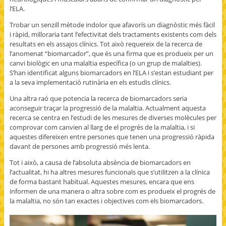
l’ELA.
Trobar un senzill mètode indolor que afavorís un diagnòstic més fàcil
i ràpid, milloraria tant l’efectivitat dels tractaments existents com dels
resultats en els assajos clínics. Tot això requereix de la recerca de
l’anomenat “biomarcador”, que és una firma que es produeix per un
canvi biològic en una malaltia específica (o un grup de malalties).
S’han identificat alguns biomarcadors en l’ELA i s’estan estudiant per
a la seva implementació rutinària en els estudis clínics.
Una altra raó que potencia la recerca de biomarcadors seria
aconseguir traçar la progressió de la malaltia. Actualment aquesta
recerca se centra en l’estudi de les mesures de diverses molècules per
comprovar com canvien al llarg de el progrés de la malaltia, i si
aquestes difereixen entre persones que tenen una progressió ràpida
davant de persones amb progressió més lenta.
Tot i això, a causa de l’absoluta absència de biomarcadors en
l’actualitat, hi ha altres mesures funcionals que s’utilitzen a la clínica
de forma bastant habitual. Aquestes mesures, encara que ens
informen de una manera o altra sobre com es produeix el progrés de
la malaltia, no són tan exactes i objectives com els biomarcadors.