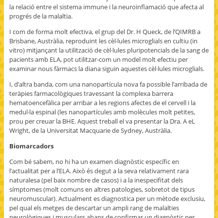
la relació entre el sistema immune i la neuroinflamació que afecta al
progrés de la malaltia.
I com de forma molt efectiva, el grup del Dr. H Queck, de l’QIMRB a
Brisbane, Austràlia, reproduint les cèl·lules microglials en cultiu (in
vitro) mitjançant la utilització de cèl·lules pluripotencials de la sang de
pacients amb ELA, pot utilitzar-com un model molt efectiu per
examinar nous fàrmacs la diana siguin aquestes cèl·lules microglials.
I, d’altra banda, com una nanopartícula nova fa possible l’arribada de
teràpies farmacològiques travessant la complexa barrera
hematoencefàlica per arribar a les regions afectes de el cervell i la
medul·la espinal (les nanopartícules amb molècules molt petites,
prou per creuar la BHE. Aquest treball el va presentar la Dra. A eL
Wright, de la Universitat Macquarie de Sydney, Austràlia.
Biomarcadors
Com bé sabem, no hi ha un examen diagnòstic específic en
l’actualitat per a l’ELA. Això és degut a la seva relativament rara
naturalesa (pel baix nombre de casos) i a la inespecifitat dels
símptomes (molt comuns en altres patologies, sobretot de tipus
neuromuscular). Actualment es diagnostica per un mètode exclusiu,
pel qual els metges de descartar un ampli rang de malalties
neurològiques i musculars abans de confirmar un diagnòstic per