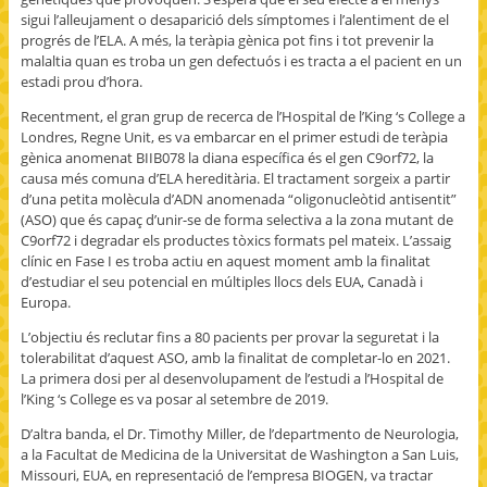
sigui l’alleujament o desaparició dels símptomes i l’alentiment de el
progrés de l’ELA. A més, la teràpia gènica pot fins i tot prevenir la
malaltia quan es troba un gen defectuós i es tracta a el pacient en un
estadi prou d’hora.
Recentment, el gran grup de recerca de l’Hospital de l’King ‘s College a
Londres, Regne Unit, es va embarcar en el primer estudi de teràpia
gènica anomenat BIIB078 la diana específica és el gen C9orf72, la
causa més comuna d’ELA hereditària. El tractament sorgeix a partir
d’una petita molècula d’ADN anomenada “oligonucleòtid antisentit”
(ASO) que és capaç d’unir-se de forma selectiva a la zona mutant de
C9orf72 i degradar els productes tòxics formats pel mateix. L’assaig
clínic en Fase I es troba actiu en aquest moment amb la finalitat
d’estudiar el seu potencial en múltiples llocs dels EUA, Canadà i
Europa.
L’objectiu és reclutar fins a 80 pacients per provar la seguretat i la
tolerabilitat d’aquest ASO, amb la finalitat de completar-lo en 2021.
La primera dosi per al desenvolupament de l’estudi a l’Hospital de
l’King ‘s College es va posar al setembre de 2019.
D’altra banda, el Dr. Timothy Miller, de l’departmento de Neurologia,
a la Facultat de Medicina de la Universitat de Washington a San Luis,
Missouri, EUA, en representació de l’empresa BIOGEN, va tractar