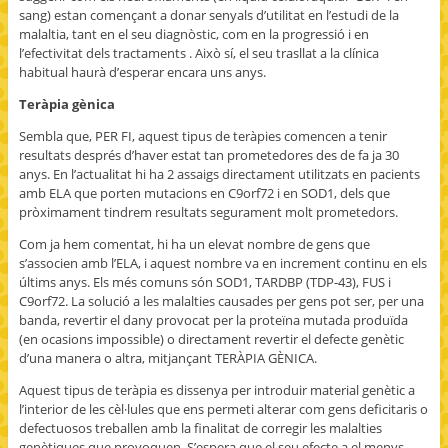
sang) estan començant a donar senyals d’utilitat en l’estudi de la
malaltia, tant en el seu diagnòstic, com en la progressió i en
l’efectivitat dels tractaments . Això sí, el seu trasllat a la clínica
habitual haurà d’esperar encara uns anys.
Teràpia gènica
Sembla que, PER FI, aquest tipus de teràpies comencen a tenir
resultats després d’haver estat tan prometedores des de fa ja 30
anys. En l’actualitat hi ha 2 assaigs directament utilitzats en pacients
amb ELA que porten mutacions en C9orf72 i en SOD1, dels que
pròximament tindrem resultats segurament molt prometedors.
Com ja hem comentat, hi ha un elevat nombre de gens que
s’associen amb l’ELA, i aquest nombre va en increment continu en els
últims anys. Els més comuns són SOD1, TARDBP (TDP-43), FUS i
C9orf72. La solució a les malalties causades per gens pot ser, per una
banda, revertir el dany provocat per la proteïna mutada produïda
(en ocasions impossible) o directament revertir el defecte genètic
d’una manera o altra, mitjançant TERÀPIA GÈNICA.
Aquest tipus de teràpia es dissenya per introduir material genètic a
l’interior de les cèl·lules que ens permeti alterar com gens deficitaris o
defectuosos treballen amb la finalitat de corregir les malalties
genètiques que provoquen. S’espera que el seu efecte a el menys