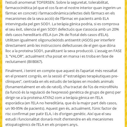
l’estudi anomenat TOFERSEN. Sobre la seguretat, tolerabilitat,
farmacocinètica (el que el cos fa en el nostre interior quan ingerim un
fàrmac en concret) i farmacodinàmica (efectes dels fàrmacs en els
mecanismes de la seva acció) de l’fàrmac en pacients amb ELA
intervinguda pel gen SOD1. La teràpia gènica podria, si es comprova
el seu èxit, silencia el gen SOD1 defectuós que s’associa amb un 20%
dels casos hereditaris d’ELA (un 2% de l’total dels casos d’ELA).
Utilitzen igualment oligonucleòtids antisentit (ASOS) per interferir
directament amb les instruccions defectuoses de el gen que dóna
lloc a la proteïna SOD1, paralitzant la seva producció. L’assaig en FASE
3, “VALOR”, actualment s’ha posat en marxa i es troba en fase de
reclutament (BIIB067).
Finalment, i tenint en compte que aquest és l’apartat més ressaltat
en el present congrés, en la sessió d'”estratègies terapèutiques pre-
clíniques”, centrada en els estudis de teràpies en models animals
(fonamentalment en els de ratolí), s’ha tractat de l’ús de microRNAs
(la funció és la regulació de l’expressió genètica de grups de gens) per
dirigir-se a la proteïna ATXN2 com a teràpia gènica en l’ELA
esporàdica (en l’ELA no hereditària, que és la major part dels casos,
un 90-95% de pacients). Aquest gen és, actualment, l’únic factor de
risc confirmat per patir ELA, i és d’origen genètic. Així que el seu
estudi i funcionalitat donarà molt d’entendre en els mecanismes
etiopatogènics de l’ELA en els propers anys.