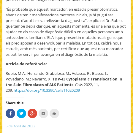
“És probable que aquest marcador, en estadis presimptomàtics,
abans de tenir manifestacions motores inicials, ja hi pugui ser
present, d’aquí la seva rellevància diagnòstica”, explica el Dr. Rubio,
que també deixa clar que, en aquests moments, és una eina que pot
ajudar en els casos de diagnòstic difícil o en aquelles persones amb
antecedents familiars d’ELA i que presentin mutacions als gens que
els predisposen a desenvolupar la malaltia. En tot cas, caldrà nous
estudis, amb més pacients, per certificar que aquest nou marcador
es pot fer servir per avançar en el diagnòstic de la malaltia.
Article de referència:
Rubio, M.A.; Herrando-Grabulosa, M.; Velasco, R.; Blasco, I.;
Povedano, M.; Navarro, X.
TDP-43 Cytoplasmic Translocation in
the Skin Fibroblasts of ALS Patients
.
Cells
2022, 11,
209.
https://doi.org/10.3390/cells11020209
Share this:
S
C
C
C
C
h
l
l
l
l
a
i
i
i
i
r
c
c
c
c
5 de April de 2022
e
k
k
k
k
o
t
t
t
t