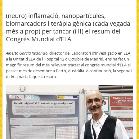
n
o
o
o
o
F
s
s
e
p
a
h
h
m
r
c
a
a
a
i
(neuro) inflamació, nanopartícules,
e
r
r
i
n
b
e
e
l
t
biomarcadors i teràpia gènica (cada vegada
o
o
o
t
(
o
n
n
h
O
més a prop) per tancar (i II) el resum del
k
T
G
i
p
(
w
o
s
e
Congrés Mundial d’ELA
O
i
o
t
n
p
t
g
o
s
e
t
l
a
i
n
e
e
f
n
Alberto García Redondo
, director del Laboratori d’Investigació en ELA
s
r
+
r
n
i
(
(
i
e
a la Unitat d’ELA de l’Hospital 12 d’Octubre de Madrid, ens ha fet un
n
O
O
e
w
n
p
p
n
w
magnífic resum del més rellevant tractat al congrés mundial d’ELA el
e
e
e
d
i
passat mes de desembre a Perth, Austràlia. A continuació, la segona i
w
n
n
(
n
w
s
s
O
d
última part d’aquest resum.
i
i
i
p
o
n
n
n
e
w
d
n
n
n
)
o
e
e
s
w
w
w
i
)
w
w
n
i
i
n
n
n
e
d
d
w
o
o
w
w
w
i
)
)
n
d
o
w
)