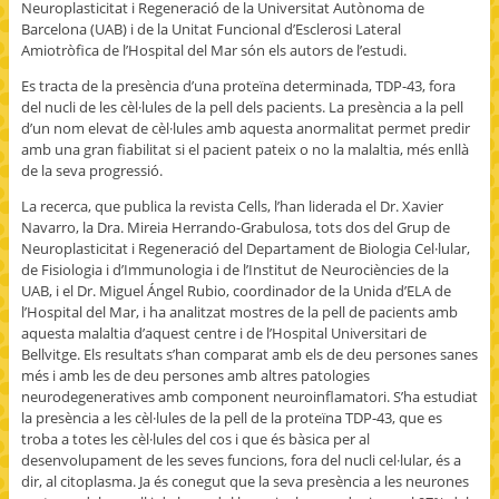
Neuroplasticitat i Regeneració de la Universitat Autònoma de
Barcelona (UAB) i de la Unitat Funcional d’Esclerosi Lateral
Amiotròfica de l’Hospital del Mar són els autors de l’estudi.
Es tracta de la presència d’una proteïna determinada, TDP-43, fora
del nucli de les cèl·lules de la pell dels pacients. La presència a la pell
d’un nom elevat de cèl·lules amb aquesta anormalitat permet predir
amb una gran fiabilitat si el pacient pateix o no la malaltia, més enllà
de la seva progressió.
La recerca, que publica la revista Cells, l’han liderada el Dr. Xavier
Navarro, la Dra. Mireia Herrando-Grabulosa, tots dos del Grup de
Neuroplasticitat i Regeneració del Departament de Biologia Cel·lular,
de Fisiologia i d’Immunologia i de l’Institut de Neurociències de la
UAB, i el Dr. Miguel Ángel Rubio, coordinador de la Unida d’ELA de
l’Hospital del Mar, i ha analitzat mostres de la pell de pacients amb
aquesta malaltia d’aquest centre i de l’Hospital Universitari de
Bellvitge. Els resultats s’han comparat amb els de deu persones sanes
més i amb les de deu persones amb altres patologies
neurodegeneratives amb component neuroinflamatori. S’ha estudiat
la presència a les cèl·lules de la pell de la proteïna TDP-43, que es
troba a totes les cèl·lules del cos i que és bàsica per al
desenvolupament de les seves funcions, fora del nucli cel·lular, és a
dir, al citoplasma. Ja és conegut que la seva presència a les neurones