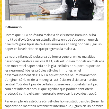
Inflamació
Encara que l’ELA no és una malaltia de el sistema immune, hi ha
multitud d’evidències en estudis clínics en què s’observen que els
nivells d’alguns tipus de cèl·lules immunes en sang podrien jugar un
paper en la velocitat en que progressa la malaltia.
La neuroinflamació s’observa de forma general en les malalties
neurodegeneratives, inclosa l’ELA, i els estudis en models animals ens
han mostrat el paper actiu de la glia (cèl·lules de suport i suport de
les neurones) i de les pròpies cèl·lules immunes, en el
desenvolupament de l’ELA. En aquest procés neuroinflamatorio
s’originen cèl·lules de la microglia i astròcits en el sistema nerviós
central. Tots dos tipus de cèl·lules posseeixen propietats tant pro
com antiinflamatòries, el que significa que podrien tant oferir
protecció contra el dany neuronal o provocar la seva destrucció.
Per exemple, els astròcits són cèl·lules homeostàtiques clau (tenen la
capacitat de mantenir l’estabilitat interna) que juguen en un nombre