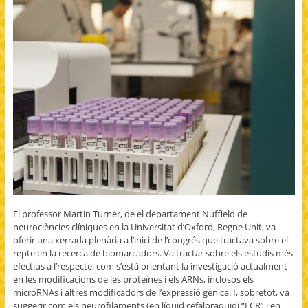
El professor Martin Turner, de el departament Nuffield de
neurociències clíniques en la Universitat d’Oxford, Regne Unit, va
oferir una xerrada plenària a l’inici de l’congrés que tractava sobre el
repte en la recerca de biomarcadors. Va tractar sobre els estudis més
efectius a l’respecte, com s’està orientant la investigació actualment
en les modificacions de les proteïnes i els ARNs, inclosos els
microRNAs i altres modificadors de l’expressió gènica. I, sobretot, va
suggerir com els neurofilaments (en líquid cefaloraquidi “LCR” i en