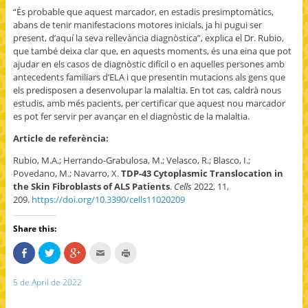
“És probable que aquest marcador, en estadis presimptomàtics,
abans de tenir manifestacions motores inicials, ja hi pugui ser
present, d’aquí la seva rellevància diagnòstica”, explica el Dr. Rubio,
que també deixa clar que, en aquests moments, és una eina que pot
ajudar en els casos de diagnòstic difícil o en aquelles persones amb
antecedents familiars d’ELA i que presentin mutacions als gens que
els predisposen a desenvolupar la malaltia. En tot cas, caldrà nous
estudis, amb més pacients, per certificar que aquest nou marcador
es pot fer servir per avançar en el diagnòstic de la malaltia.
Article de referència:
Rubio, M.A.; Herrando-Grabulosa, M.; Velasco, R.; Blasco, I.;
Povedano, M.; Navarro, X.
TDP-43 Cytoplasmic Translocation in
the Skin Fibroblasts of ALS Patients
.
Cells
2022, 11,
209.
https://doi.org/10.3390/cells11020209
Share this:
S
C
C
C
C
h
l
l
l
l
a
i
i
i
i
r
c
c
c
c
5 de April de 2022
e
k
k
k
k
o
t
t
t
t
n
o
o
o
o