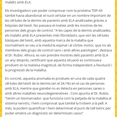
malalts amb ELA.
Els investigadors van poder comprovar com la proteïna TDP-43
també havia abandonat el nucli cel·lular en un nombre important de
les cèl·lules de la dermis de pacients amb ELA analitzades gràcies a
biòpsies del teixit. No passava el mateix amb les mostres de les
persones dels grups de control. “A les capes de la dermis analitzades,
els malalts amb ELA presenten més fibroblasts, que són les cèl·lules
bàsiques del teixit, amb aquesta marca de la malaltia que
normalment es veu a la medul·la espinal i al còrtex motor, que no als
membres dels grups de control sans i amb altres patologies”, destaca
el Dr. Rubio. Alhora, es van prendre mostres dels pacients amb ELA
un any després, certificant que aquesta situació es continuava
produint en la mateixa magnitud, de forma independent a l’evolució i
la progressió de la malaltia.
En concret, aquesta anomalia es produeix en una de cada quatre
cèl·lules del teixit de la dermis (en el 24,1%) en el cas de persones
amb ELA, mentre que gairebé no es detecta en persones sanes o
amb altres malalties neurodegeneratives . Com apunta el Dr. Rubio,
“tenim un biomarcador, que funciona com la petjada de la malaltia al
sistema nerviós, i hem comprovat que també la trobem a la pell. A
més, la podem quantificar i hem determinat el punt de tall teòric per
poder emetre un diagnòstic en determinats casos”.