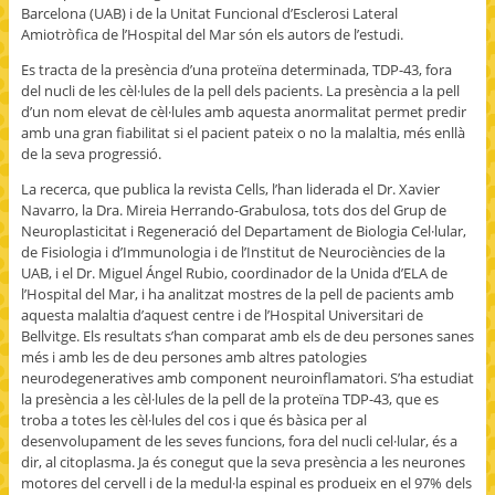
Barcelona (UAB) i de la Unitat Funcional d’Esclerosi Lateral
Amiotròfica de l’Hospital del Mar són els autors de l’estudi.
Es tracta de la presència d’una proteïna determinada, TDP-43, fora
del nucli de les cèl·lules de la pell dels pacients. La presència a la pell
d’un nom elevat de cèl·lules amb aquesta anormalitat permet predir
amb una gran fiabilitat si el pacient pateix o no la malaltia, més enllà
de la seva progressió.
La recerca, que publica la revista Cells, l’han liderada el Dr. Xavier
Navarro, la Dra. Mireia Herrando-Grabulosa, tots dos del Grup de
Neuroplasticitat i Regeneració del Departament de Biologia Cel·lular,
de Fisiologia i d’Immunologia i de l’Institut de Neurociències de la
UAB, i el Dr. Miguel Ángel Rubio, coordinador de la Unida d’ELA de
l’Hospital del Mar, i ha analitzat mostres de la pell de pacients amb
aquesta malaltia d’aquest centre i de l’Hospital Universitari de
Bellvitge. Els resultats s’han comparat amb els de deu persones sanes
més i amb les de deu persones amb altres patologies
neurodegeneratives amb component neuroinflamatori. S’ha estudiat
la presència a les cèl·lules de la pell de la proteïna TDP-43, que es
troba a totes les cèl·lules del cos i que és bàsica per al
desenvolupament de les seves funcions, fora del nucli cel·lular, és a
dir, al citoplasma. Ja és conegut que la seva presència a les neurones
motores del cervell i de la medul·la espinal es produeix en el 97% dels