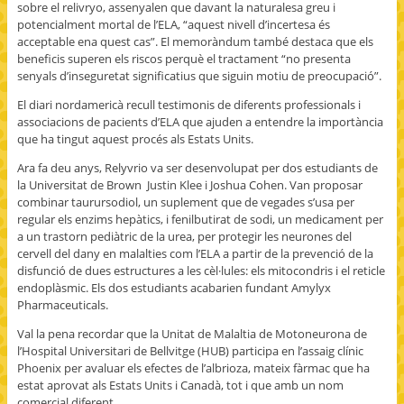
sobre el relivryo, assenyalen que davant la naturalesa greu i
potencialment mortal de l’ELA, “aquest nivell d’incertesa és
acceptable ena quest cas”. El memoràndum també destaca que els
beneficis superen els riscos perquè el tractament “no presenta
senyals d’inseguretat significatius que siguin motiu de preocupació”.
El diari nordamericà recull testimonis de diferents professionals i
associacions de pacients d’ELA que ajuden a entendre la importància
que ha tingut aquest procés als Estats Units.
Ara fa deu anys, Relyvrio va ser desenvolupat per dos estudiants de
la Universitat de Brown Justin Klee i Joshua Cohen. Van proposar
combinar taurursodiol, un suplement que de vegades s’usa per
regular els enzims hepàtics, i fenilbutirat de sodi, un medicament per
a un trastorn pediàtric de la urea, per protegir les neurones del
cervell del dany en malalties com l’ELA a partir de la prevenció de la
disfunció de dues estructures a les cèl·lules: els mitocondris i el reticle
endoplàsmic. Els dos estudiants acabarien fundant Amylyx
Pharmaceuticals.
Val la pena recordar que la Unitat de Malaltia de Motoneurona de
l’Hospital Universitari de Bellvitge (HUB) participa en l’assaig clínic
Phoenix per avaluar els efectes de l’albrioza, mateix fàrmac que ha
estat aprovat als Estats Units i Canadà, tot i que amb un nom
comercial diferent.