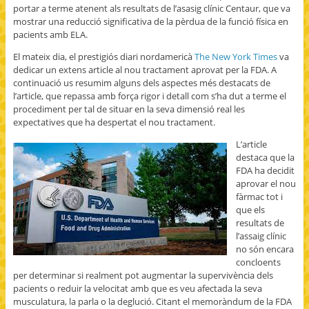
portar a terme atenent als resultats de l’asasig clínic Centaur, que va
mostrar una reducció significativa de la pèrdua de la funció física en
pacients amb ELA.
El mateix dia, el prestigiós diari nordamericà
The New York Times
va
dedicar un extens article al nou tractament aprovat per la FDA. A
continuació us resumim alguns dels aspectes més destacats de
l’article, que repassa amb força rigor i detall com s’ha dut a terme el
procediment per tal de situar en la seva dimensió real les
expectatives que ha despertat el nou tractament.
L’article
destaca que la
FDA ha decidit
aprovar el nou
fàrmac tot i
que els
resultats de
l’assaig clínic
no són encara
concloents
per determinar si realment pot augmentar la supervivència dels
pacients o reduir la velocitat amb que es veu afectada la seva
musculatura, la parla o la deglució. Citant el memoràndum de la FDA