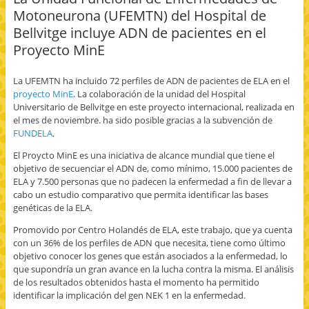
a
c
c
e
i
Motoneurona (UFEMTN) del Hospital de
c
o
o
n
m
e
m
m
v
p
Bellvitge incluye ADN de pacientes en el
b
p
p
i
r
o
a
a
a
i
Proyecto MinE
o
r
r
r
m
k
t
t
p
i
(
i
i
o
r
S
r
r
r
(
La UFEMTN ha incluido 72 perfiles de ADN de pacientes de ELA en el
e
e
e
c
S
a
n
n
o
e
proyecto MinE
. La colaboración de la unidad del Hospital
b
T
G
r
a
r
w
o
r
b
Universitario de Bellvitge en este proyecto internacional, realizada en
e
i
o
e
r
el mes de noviembre. ha sido posible gracias a la subvención de
e
t
g
o
e
n
t
l
e
e
FUNDELA
.
u
e
e
l
n
n
r
+
e
u
El Proycto MinE es una iniciativa de alcance mundial que tiene el
a
(
(
c
n
v
S
S
t
a
objetivo de secuenciar el ADN de, como mínimo, 15.000 pacientes de
e
e
e
r
v
n
a
a
ó
e
ELA y 7.500 personas que no padecen la enfermedad a fin de llevar a
t
b
b
n
n
cabo un estudio comparativo que permita identificar las bases
a
r
r
i
t
n
e
e
c
a
genéticas de la ELA.
a
e
e
o
n
n
n
n
a
a
Promovido por Centro Holandés de ELA, este trabajo, que ya cuenta
u
u
u
u
n
e
n
n
n
u
con un 36% de los perfiles de ADN que necesita, tiene como último
v
a
a
a
e
a
v
v
m
v
objetivo conocer los genes que están asociados a la enfermedad, lo
)
e
e
i
a
que supondría un gran avance en la lucha contra la misma. El análisis
n
n
g
)
t
t
o
de los resultados obtenidos hasta el momento ha permitido
a
a
(
identificar la implicación del gen NEK 1 en la enfermedad.
n
n
S
a
a
e