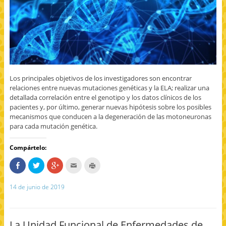
Los principales objetivos de los investigadores son encontrar
relaciones entre nuevas mutaciones genéticas y la ELA; realizar una
detallada correlación entre el genotipo y los datos clínicos de los
pacientes y, por último, generar nuevas hipótesis sobre los posibles
mecanismos que conducen a la degeneración de las motoneuronas
para cada mutación genética.
Compártelo:
C
H
H
H
H
o
a
a
a
a
m
z
z
c
z
p
c
c
c
c
14 de junio de 2019
a
l
l
l
l
r
i
i
i
i
t
c
c
c
c
e
p
p
p
p
e
a
a
a
a
n
r
r
r
r
La Unidad Funcional de Enfermedades de
F
a
a
a
a