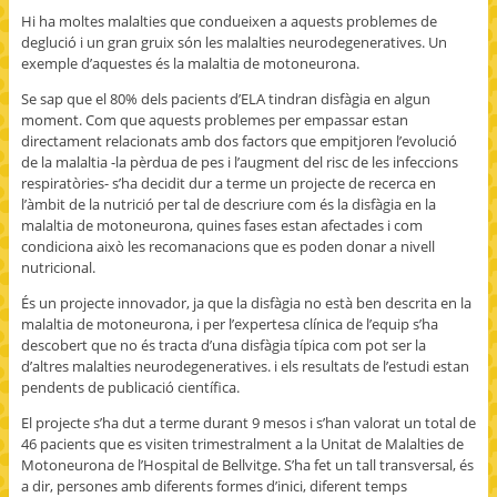
Hi ha moltes malalties que condueixen a aquests problemes de
deglució i un gran gruix són les malalties neurodegeneratives. Un
exemple d’aquestes és la malaltia de motoneurona.
Se sap que el 80% dels pacients d’ELA tindran disfàgia en algun
moment. Com que aquests problemes per empassar estan
directament relacionats amb dos factors que empitjoren l’evolució
de la malaltia -la pèrdua de pes i l’augment del risc de les infeccions
respiratòries- s’ha decidit dur a terme un projecte de recerca en
l’àmbit de la nutrició per tal de descriure com és la disfàgia en la
malaltia de motoneurona, quines fases estan afectades i com
condiciona això les recomanacions que es poden donar a nivell
nutricional.
És un projecte innovador, ja que la disfàgia no està ben descrita en la
malaltia de motoneurona, i per l’expertesa clínica de l’equip s’ha
descobert que no és tracta d’una disfàgia típica com pot ser la
d’altres malalties neurodegeneratives. i els resultats de l’estudi estan
pendents de publicació científica.
El projecte s’ha dut a terme durant 9 mesos i s’han valorat un total de
46 pacients que es visiten trimestralment a la Unitat de Malalties de
Motoneurona de l’Hospital de Bellvitge. S’ha fet un tall transversal, és
a dir, persones amb diferents formes d’inici, diferent temps