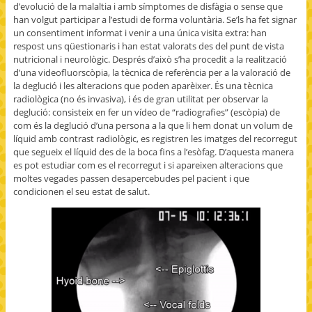
d’evolució de la malaltia i amb símptomes de disfàgia o sense que
han volgut participar a l’estudi de forma voluntària. Se’ls ha fet signar
un consentiment informat i venir a una única visita extra: han
respost uns qüestionaris i han estat valorats des del punt de vista
nutricional i neurològic. Després d’això s’ha procedit a la realització
d’una videofluorscòpia, la tècnica de referència per a la valoració de
la deglució i les alteracions que poden aparèixer. És una tècnica
radiològica (no és invasiva), i és de gran utilitat per observar la
deglució: consisteix en fer un vídeo de “radiografies” (escòpia) de
com és la deglució d’una persona a la que li hem donat un volum de
líquid amb contrast radiològic, es registren les imatges del recorregut
que segueix el líquid des de la boca fins a l’esòfag. D’aquesta manera
es pot estudiar com es el recorregut i si apareixen alteracions que
moltes vegades passen desapercebudes pel pacient i que
condicionen el seu estat de salut.