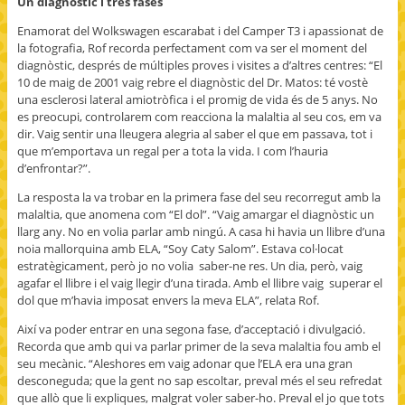
Un diagnòstic i tres fases
Enamorat del Wolkswagen escarabat i del Camper T3 i apassionat de
la fotografia, Rof recorda perfectament com va ser el moment del
diagnòstic, després de múltiples proves i visites a d’altres centres: “El
10 de maig de 2001 vaig rebre el diagnòstic del Dr. Matos: té vostè
una esclerosi lateral amiotròfica i el promig de vida és de 5 anys. No
es preocupi, controlarem com reacciona la malaltia al seu cos, em va
dir. Vaig sentir una lleugera alegria al saber el que em passava, tot i
que m’emportava un regal per a tota la vida. I com l’hauria
d’enfrontar?”.
La resposta la va trobar en la primera fase del seu recorregut amb la
malaltia, que anomena com “El dol”. “Vaig amargar el diagnòstic un
llarg any. No en volia parlar amb ningú. A casa hi havia un llibre d’una
noia mallorquina amb ELA, “Soy Caty Salom”. Estava col·locat
estratègicament, però jo no volia saber-ne res. Un dia, però, vaig
agafar el llibre i el vaig llegir d’una tirada. Amb el llibre vaig superar el
dol que m’havia imposat envers la meva ELA”, relata Rof.
Així va poder entrar en una segona fase, d’acceptació i divulgació.
Recorda que amb qui va parlar primer de la seva malaltia fou amb el
seu mecànic. “Aleshores em vaig adonar que l’ELA era una gran
desconeguda; que la gent no sap escoltar, preval més el seu refredat
que allò que li expliques, malgrat voler saber-ho. Preval el jo que tots