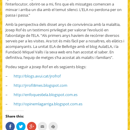
l’interlocutor, obrint-se a mi, fins que els missatges comencen a
minvar i arriba un dia amb el temut silenci. L’ELA no perdona per on
passa i passa.”
Amb la perspectiva dels disset anys de convivència amb la malaltia,
Josep Rof és un testimoni privilegiat per valorar l’evolució en
l’abordatge de l’ELA. “Als primers anys havíem de recórrer diversos
serveis per a les visites. Ara tot és més fàcil per a nosaltres, els elàtics i
acompanyants. La unitat ELA de Bellvitge amb el blog AulaELA, i la
Fundació Miquel Valls i la seva web ens han acostat el saber. En
definitiva, l’equip de metges s’ha acostat als malalts i familiars”.
Podeu seguir a Josep Rof en els següents blogs:
–
http://blogs.avui.cat/jrofrof
–
http://jrrofi8mes.blogspot.com
–
http://enfoques6ela.blogspot.com.es
–
http://opinemlagarriga.blogspot.com.es
Share this:
S
C
C
C
C
h
l
l
l
l