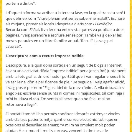
portem a dintre”.
I d’aquesta forma va arribar a la tercera fase, en la qual transita seré i
que defineix com “Viure plenament sense saber-me malalt”. Escriure
als mitjans, primer als locals i després a diaris com
El Periódico
.
Recorda com
El País
li va fer una entrevista que es va publicar a dues
pàgines. “Vaig aprendre a escriure sense por. També vaig deixar les
meves paraules en un llibre familiar anual, “Recull” i ja vaig pel
catorzè!”.
L’escriptura com a recurs imprescindible
L’escriptura, a la qual dona sortida en un seguit de blogs a Internet,
és ara una activitat diària “imprescindible” per a Josep Rof, juntament
amb la fotografia. Un ordinador portàtil que li van regalar el seus fills
va ser l’eina idònia per ficar-se de ple. “De seguida li vaig agafar afició,
li vaig posar per nom “El gos fidel de la meva ànima”. Allà deixava les
angoixes; escrivia sense punts ni comes, ni majúscules, tal com raja i
m’hi buidava el cap. Em sentia alliberat quan ho feia i mai ho
retornava a llegir”.
El portàtil també li ha permès conèixer i després estrènyer vincles
amb d’altres pacients mitjançant el correu electrònic, tot i que en
ocasions el desenllaç és amarg. “A mi m’ha omplert molt poder
ajudar. He compartit molts correus, vencent la timidesa de