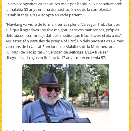
La seva longevitat va ser un cas molt poc habitual. Va conviure amb
la malaltia 55 anys en una demostració més de la complexitat i
variabilitat que l’ELA adopta en cada pacient.
“Hawking va viure de forma intensa i plena. Va seguir treballant en
allò que li agradava i ho feia malgrat les seves mancances, pròpies
dels
elàtics
i sempre ajudat pels mèdics que li facilitaven el dia a dia”.
Aquestes són paraules de Josep Rof i Rof, un dels pacients d’ELA més
veterans de la Unitat Funcional de Malalties de la Motoneurona
(UFMM) de l’Hospital Universitari de Bellvitge. L’ELA li va ser
diagnosticada a Josep Rof ara fa 17 anys, quan en tenia 57.