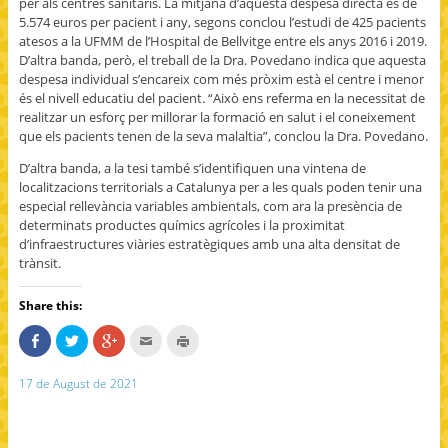
per als centres sanitaris. La mitjana d’aquesta despesa directa és de
5.574 euros per pacient i any, segons conclou l’estudi de 425 pacients
atesos a la UFMM de l’Hospital de Bellvitge entre els anys 2016 i 2019.
D’altra banda, però, el treball de la Dra. Povedano indica que aquesta
despesa individual s’encareix com més pròxim està el centre i menor
és el nivell educatiu del pacient. “Això ens referma en la necessitat de
realitzar un esforç per millorar la formació en salut i el coneixement
que els pacients tenen de la seva malaltia”, conclou la Dra. Povedano.
D’altra banda, a la tesi també s’identifiquen una vintena de
localitzacions territorials a Catalunya per a les quals poden tenir una
especial rellevància variables ambientals, com ara la presència de
determinats productes químics agrícoles i la proximitat
d’infraestructures viàries estratègiques amb una alta densitat de
trànsit.
Share this:
S
C
C
C
C
h
l
l
l
l
a
i
i
i
i
r
c
c
c
c
17 de August de 2021
e
k
k
k
k
o
t
t
t
t
n
o
o
o
o
F
s
s
e
p
a
h
h
m
r
c
a
a
a
i