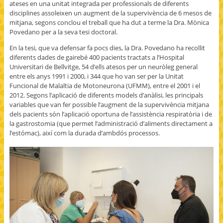
ateses en una unitat integrada per professionals de diferents
disciplines assoleixen un augment de la supervivència de 6 mesos de
mitjana, segons conclou el treball que ha dut a terme la Dra. Mònica
Povedano per a la seva tesi doctoral.
En la tesi, que va defensar fa pocs dies, la Dra. Povedano ha recollit
diferents dades de gairebé 400 pacients tractats a l’Hospital
Universitari de Bellvitge, 54 d’ells atesos per un neuròleg general
entre els anys 1991 i 2000, i 344 que ho van ser per la Unitat
Funcional de Malaltia de Motoneurona (UFMM), entre el 2001 i el
2012. Segons l’aplicació de diferents models d’anàlisi, les principals
variables que van fer possible l’augment de la supervivència mitjana
dels pacients són l’aplicació oportuna de l’assistència respiratòria i de
la gastrostomia (que permet l’administració d’aliments directament a
l’estómac), així com la durada d’ambdós processos.