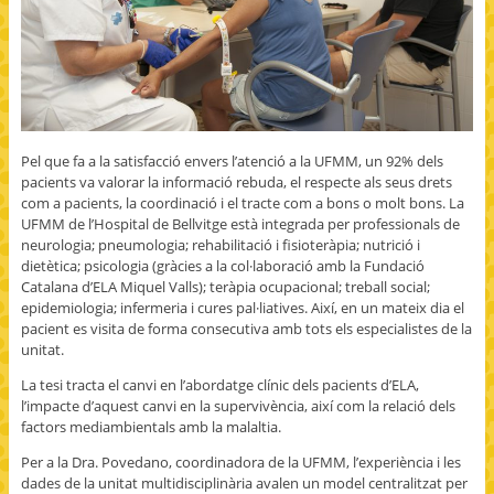
Pel que fa a la satisfacció envers l’atenció a la UFMM, un 92% dels
pacients va valorar la informació rebuda, el respecte als seus drets
com a pacients, la coordinació i el tracte com a bons o molt bons. La
UFMM de l’Hospital de Bellvitge està integrada per professionals de
neurologia; pneumologia; rehabilitació i fisioteràpia; nutrició i
dietètica; psicologia (gràcies a la col·laboració amb la Fundació
Catalana d’ELA Miquel Valls); teràpia ocupacional; treball social;
epidemiologia; infermeria i cures pal·liatives. Així, en un mateix dia el
pacient es visita de forma consecutiva amb tots els especialistes de la
unitat.
La tesi tracta el canvi en l’abordatge clínic dels pacients d’ELA,
l’impacte d’aquest canvi en la supervivència, així com la relació dels
factors mediambientals amb la malaltia.
Per a la Dra. Povedano, coordinadora de la UFMM, l’experiència i les
dades de la unitat multidisciplinària avalen un model centralitzat per