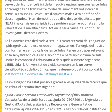
cervell, del tronc encefàlic i de la medul·la espinal, que són les cèl·lules
encarregades de transmetre l’ordre del moviment voluntari del
cervell als músculs. Les causes d’aquesta malaltia minoritària són
desconegudes. “Hem demostrat que dins dels teixits afectats per
l’ELA hi ha canvis en els lípids i que podrien estar relacionats amb la
velocitat de la malaltia o fins i tot en la seua causa. Cal continuar
investigant”, destaca Portero.
La lipidòmica està dedicada a l’estudi i caracterització del conjunt de
lípids (greixos), molècules que emmagatzemen i l’energia del nostre
cos, formen els embolcalls de les cèl·lules i tenen un paper rellevant
en la senyalització cel·lular. El lipidoma o perfil lipídic d’una cèl·lula
indica la composició i abundància dels lípids al nostre organisme.
L’IRBLleida i la Universitat de Lleida compten amb un servei
científico-tècnic de lipidòmica, que ha desenvolupat i consolidat la
Plataforma Lipidòmica de Catalunya (PLICAT).
La investigació ha estat possible gràcies a les ajudes de la recerca que
ha rebut el personal investigador:
ajuda 278486
Seventh Framework Programme of the European
Commission
de la Unió Europea, ajuda 2017SGR696 de l’Agència de
Gestió d’Ajuts Universitaris i de Recerca de la Generalitat de
Catalunya, ajudes PI14/1115, 14/003218 i PI17-00134 del Instituto de