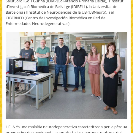
Salut Jordi Gol i Gurina (IDIAPJGol-Atenció Primària Lleida), l’Institut
d’Investigació Biomèdica de Bellvitge (IDIBELL), la Universitat de
Barcelona i l’Institut de Neurociències de la UB (UBNeuro), i el
CIBERNED (Centro de Investigación Biomédica en Red de
Enfermedades Neurodegenerativas).
L’ELA és una malaltia neurodegenerativa caracteritzada per la pèrdua
progressiva del moviment, ja que afecta les neurones motores del