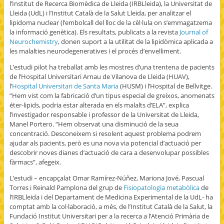
l’Institut de Recerca Biomèdica de Lleida (IRBLleida), la Universitat de
Lleida (UdL) i l’Institut Català de la Salut Lleida, per analitzar el
lipidoma nuclear (l’embolcall del lloc de la cèl·lula on s’emmagatzema
la informació genètica). Els resultats, publicats a la revista
Journal of
Neurochemistry
, donen suport a la utilitat de la lipidòmica aplicada a
les malalties neurodegeneratives i el procés d’envelliment.
L’estudi pilot ha treballat amb les mostres d’una trentena de pacients
de l’Hospital Universitari Arnau de Vilanova de Lleida (HUAV),
l’
Hospital Universitari de Santa Maria
(HUSM) i l’Hospital de Bellvitge.
“Hem vist com la fabricació d’un tipus especial de greixos, anomenats
éter-lipids, podria estar alterada en els malalts d’ELA”, explica
l’investigador responsable i professor de la Universitat de Lleida,
Manel Portero. “Hem observat una disminució de la seua
concentració. Desconeixem si resolent aquest problema podrem
ajudar als pacients, però es una nova via potencial d’actuació per
descobrir noves dianes d’actuació de cara a desenvolupar possibles
fàrmacs”, afegeix.
L’estudi – encapçalat Omar Ramírez-Núñez, Mariona Jové, Pascual
Torres i Reinald Pamplona del grup de
Fisiopatologia metabòlica
de
l’IRBLleida i del Departament de Medicina Experimental de la UdL- ha
comptat amb la col·laboració, a més, de l’Institut Català de la Salut, la
Fundació Institut Universitari per a la recerca a l’Atenció Primària de