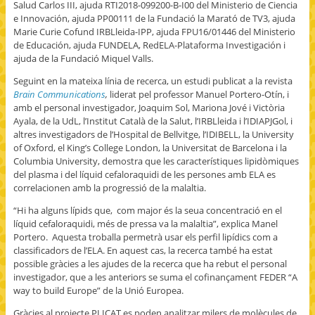
Salud Carlos III, ajuda RTI2018-099200-B-I00 del Ministerio de Ciencia
e Innovación, ajuda PP00111 de la Fundació la Marató de TV3, ajuda
Marie Curie Cofund IRBLleida-IPP, ajuda FPU16/01446 del Ministerio
de Educación, ajuda FUNDELA, RedELA-Plataforma Investigación i
ajuda de la Fundació Miquel Valls.
Seguint en la mateixa línia de recerca, un estudi publicat a la revista
Brain Communications
,
liderat pel professor Manuel Portero-Otín, i
amb el personal investigador, Joaquim Sol, Mariona Jové i Victòria
Ayala, de la UdL, l’Institut Català de la Salut, l’IRBLleida i l’IDIAPJGol, i
altres investigadors de l’Hospital de Bellvitge, l’IDIBELL, la University
of Oxford, el King’s College London, la Universitat de Barcelona i la
Columbia University, demostra que les característiques lipidòmiques
del plasma i del líquid cefaloraquidi de les persones amb ELA es
correlacionen amb la progressió de la malaltia.
“Hi ha alguns lípids que, com major és la seua concentració en el
líquid cefaloraquidi, més de pressa va la malaltia”, explica Manel
Portero. Aquesta troballa permetrà usar els perfil lipídics com a
classificadors de l’ELA. En aquest cas, la recerca també ha estat
possible gràcies a les ajudes de la recerca que ha rebut el personal
investigador, que a les anteriors se suma el cofinançament FEDER “A
way to build Europe” de la Unió Europea.
Gràcies al projecte PLICAT es poden analitzar milers de molècules de