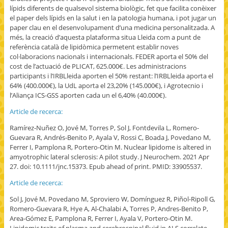
lípids diferents de qualsevol sistema biològic, fet que facilita conèixer
el paper dels lípids en la salut i en la patologia humana, i pot jugar un
paper clau en el desenvolupament d’una medicina personalitzada. A
més, la creació d’aquesta plataforma situa Lleida com a punt de
referència català de lipidòmica permetent establir noves
col·laboracions nacionals i internacionals. FEDER aporta el 50% del
cost de l’actuació de PLICAT, 625.000€. Les administracions
participants i l’IRBLleida aporten el 50% restant: l’IRBLleida aporta el
64% (400.000€), la UdL aporta el 23,20% (145.000€), i Agrotecnio i
l’Aliança ICS-GSS aporten cada un el 6,40% (40.000€).
Article de recerca:
Ramírez-Nuñez O, Jové M, Torres P, Sol J, Fontdevila L, Romero-
Guevara R, Andrés-Benito P, Ayala V, Rossi C, Boada J, Povedano M,
Ferrer I, Pamplona R, Portero-Otin M. Nuclear lipidome is altered in
amyotrophic lateral sclerosis: A pilot study. J Neurochem. 2021 Apr
27. doi: 10.1111/jnc.15373. Epub ahead of print. PMID: 33905537.
Article de recerca:
Sol J, Jové M, Povedano M, Sproviero W, Domínguez R, Piñol-Ripoll G,
Romero-Guevara R, Hye A, Al-Chalabi A, Torres P, Andres-Benito P,
Area-Gómez E, Pamplona R, Ferrer I, Ayala V, Portero-Otin M.
Lipidomic traits of plasma and cerebrospinal fluid in ALS correlate