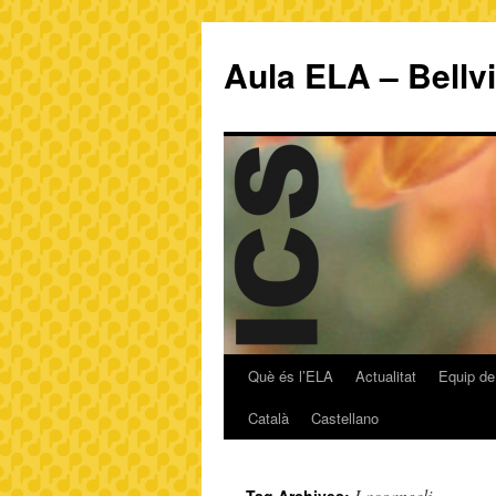
Aula ELA – Bellv
Què és l’ELA
Actualitat
Equip de
Català
Castellano
Lacoangeli