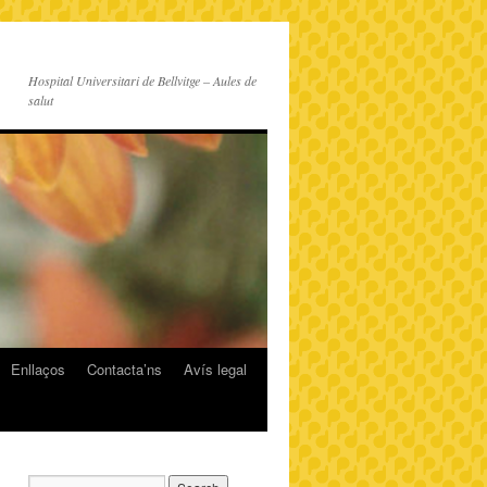
Hospital Universitari de Bellvitge – Aules de
salut
Enllaços
Contacta’ns
Avís legal