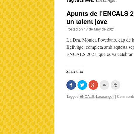
Tag Archives:
Apunts de l’ENCALS 202
un talent jove
Posted on
17 de May de 2021
La Dra. Mònica Povedano, cap de la
Bellvitge, completa amb aquesta se
ENCALS 2021, que es va celebrar 
Share this:
Share
Click
Click
Click
Click
on
to
to
to
to
Facebook
share
share
email
print
(Opens
on
on
this
(Opens
Tagged
ENCALS
,
Lacoangeli
|
Comments
in
Twitter
Google+
to
in
new
(Opens
(Opens
a
new
window)
in
in
friend
window)
new
new
(Opens
window)
window)
in
new
window)