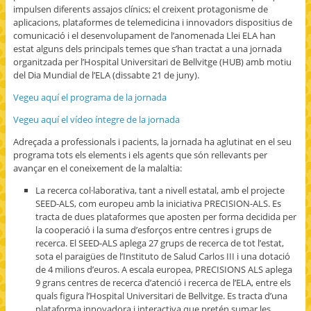
impulsen diferents assajos clínics; el creixent protagonisme de
aplicacions, plataformes de telemedicina i innovadors dispositius de
comunicació i el desenvolupament de l’anomenada Llei ELA han
estat alguns dels principals temes que s’han tractat a una jornada
organitzada per l’Hospital Universitari de Bellvitge (HUB) amb motiu
del Dia Mundial de l’ELA (dissabte 21 de juny).
Vegeu aquí el programa de la jornada
Vegeu aquí el vídeo íntegre de la jornada
Adreçada a professionals i pacients, la jornada ha aglutinat en el seu
programa tots els elements i els agents que són rellevants per
avançar en el coneixement de la malaltia:
La recerca col·laborativa, tant a nivell estatal, amb el projecte
SEED-ALS, com europeu amb la iniciativa PRECISION-ALS. Es
tracta de dues plataformes que aposten per forma decidida per
la cooperació i la suma d’esforços entre centres i grups de
recerca. El SEED-ALS aplega 27 grups de recerca de tot l’estat,
sota el paraigües de l’Instituto de Salud Carlos III i una dotació
de 4 milions d’euros. A escala europea, PRECISIONS ALS aplega
9 grans centres de recerca d’atenció i recerca de l’ELA, entre els
quals figura l’Hospital Universitari de Bellvitge. Es tracta d’una
plataforma innovadora i interactiva que pretén sumar les