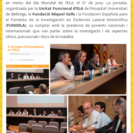
(
w
o
s
e
en motiu del Dia Mundial de l’ELA, el 21 de juny. La jornada,
O
i
o
t
n
organitzada per la
Unitat Funcional d’ELA
de l’Hospital Universitari
p
t
g
o
s
e
t
l
a
i
de Bellvitge, la
Fundació Miquel Valls
i la Fundación Española para
n
e
e
f
n
s
r
+
r
n
el Fomento de la Investigación en Esclerosis Lateral Amiotrófica
i
(
(
i
e
(
FUNDELA
), va comptar amb la presència de ponents nacionals i
n
O
O
e
w
n
p
p
n
w
internacionals que van parlar sobre la investigació i els aspectes
e
e
e
d
i
clínics, psicosocials i ètics de la malaltia.
w
n
n
(
n
w
s
s
O
d
i
i
i
p
o
n
n
n
e
w
d
n
n
n
)
o
e
e
s
w
w
w
i
)
w
w
n
i
i
n
n
n
e
d
d
w
o
o
w
w
w
i
)
)
n
d
o
w
)