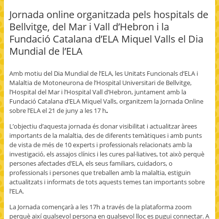
a
h
h
m
r
c
a
a
a
i
Jornada online organitzada pels hospitals de
e
r
r
i
n
b
e
e
l
t
Bellvitge, del Mar i Vall d’Hebron i la
o
o
o
t
(
o
n
n
h
O
Fundació Catalana d’ELA Miquel Valls el Dia
k
T
G
i
p
(
w
o
s
e
Mundial de l’ELA
O
i
o
t
n
p
t
g
o
s
e
t
l
a
i
n
e
e
f
n
Amb motiu del Dia Mundial de l’ELA, les Unitats Funcionals d’ELA i
s
r
+
r
n
i
(
(
i
e
Malaltia de Motoneurona de l’Hospital Universitari de Bellvitge,
n
O
O
e
w
n
p
p
n
w
l’Hospital del Mar i l’Hospital Vall d’Hebron, juntament amb la
e
e
e
d
i
Fundació Catalana d’ELA Miquel Valls, organitzem la Jornada Online
w
n
n
(
n
w
s
s
O
d
sobre l’ELA el 21 de juny a les 17 h
.
i
i
i
p
o
n
n
n
e
w
L’objectiu d’aquesta jornada és donar visibilitat i actualitzar àrees
d
n
n
n
)
o
e
e
s
importants de la malaltia, des de diferents temàtiques i amb punts
w
w
w
i
)
w
w
n
de vista de més de 10 experts i professionals relacionats amb la
i
i
n
investigació, els assajos clínics i les cures pal·liatives, tot això perquè
n
n
e
d
d
w
persones afectades d’ELA, els seus familiars, cuidadors, o
o
o
w
professionals i persones que treballen amb la malaltia, estiguin
w
w
i
)
)
n
actualitzats i informats de tots aquests temes tan importants sobre
d
o
l’ELA.
w
)
La Jornada començarà a les 17h a través de la plataforma zoom
perquè així qualsevol persona en qualsevol lloc es pugui connectar. A