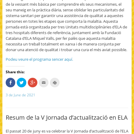
de la vessant més bàsica per comprendre els seus mecanismes, el
seu maneig en la pràctica diària, sense oblidar les particularitats del
sistema sanitari per garantir una assistència de qualitat a aquestes
persones en totes les etapes que comporta la malaltia. Aquesta
jornada està organitzada per tres Unitats multidisciplinàries d’ELA de
tres hospitals diferents de referència, juntament amb la Fundació
Catalana d’ELA Miquel Valls, per fer palès que aquesta malaltia
necessita un treball totalment en xarxa i de manera conjunta per
donar una atenció de qualitat i trobar una cura el més aviat possible.
Podeu veure el programa sencer aquí.
Share this:
S
C
C
C
C
h
l
l
l
l
a
i
i
i
i
r
c
c
c
c
3 de June de 2021
e
k
k
k
k
o
t
t
t
t
n
o
o
o
o
F
s
s
e
p
a
h
h
m
r
c
a
a
a
i
Resum de la V Jornada d’actualització en ELA
e
r
r
i
n
b
e
e
l
t
o
o
o
t
(
o
n
n
h
O
El passat 20 de juny es va celebrar la V Jornada d’actualització de l’ELA
k
T
G
i
p