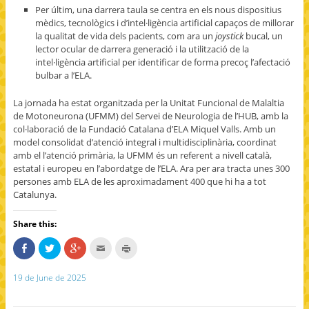
Per últim, una darrera taula se centra en els nous dispositius
mèdics, tecnològics i d’intel·ligència artificial capaços de millorar
la qualitat de vida dels pacients, com ara un
joystick
bucal, un
lector ocular de darrera generació i la utilització de la
intel·ligència artificial per identificar de forma precoç l’afectació
bulbar a l’ELA.
La jornada ha estat organitzada per la Unitat Funcional de Malaltia
de Motoneurona (UFMM) del Servei de Neurologia de l’HUB, amb la
col·laboració de la Fundació Catalana d’ELA Miquel Valls. Amb un
model consolidat d’atenció integral i multidisciplinària, coordinat
amb el l’atenció primària, la UFMM és un referent a nivell català,
estatal i europeu en l’abordatge de l’ELA. Ara per ara tracta unes 300
persones amb ELA de les aproximadament 400 que hi ha a tot
Catalunya.
Share this:
S
C
C
C
C
h
l
l
l
l
a
i
i
i
i
r
c
c
c
c
19 de June de 2025
e
k
k
k
k
o
t
t
t
t
n
o
o
o
o
F
s
s
e
p