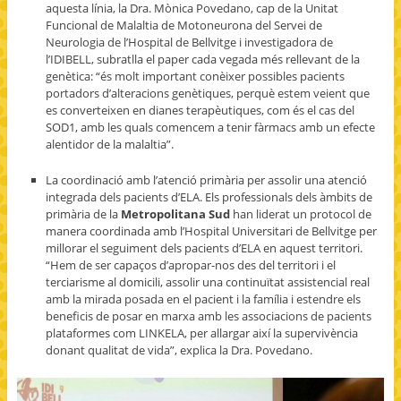
aquesta línia, la Dra. Mònica Povedano, cap de la Unitat
Funcional de Malaltia de Motoneurona del Servei de
Neurologia de l’Hospital de Bellvitge i investigadora de
l’IDIBELL, subratlla el paper cada vegada més rellevant de la
genètica: “és molt important conèixer possibles pacients
portadors d’alteracions genètiques, perquè estem veient que
es converteixen en dianes terapèutiques, com és el cas del
SOD1, amb les quals comencem a tenir fàrmacs amb un efecte
alentidor de la malaltia”.
La coordinació amb l’atenció primària per assolir una atenció
integrada dels pacients d’ELA. Els professionals dels àmbits de
primària de la
Metropolitana Sud
han liderat un protocol de
manera coordinada amb l’Hospital Universitari de Bellvitge per
millorar el seguiment dels pacients d’ELA en aquest territori.
“Hem de ser capaços d’apropar-nos des del territori i el
terciarisme al domicili, assolir una continuïtat assistencial real
amb la mirada posada en el pacient i la família i estendre els
beneficis de posar en marxa amb les associacions de pacients
plataformes com LINKELA, per allargar així la supervivència
donant qualitat de vida”, explica la Dra. Povedano.