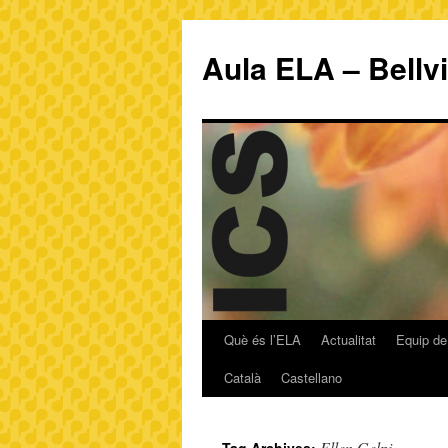
Aula ELA – Bellv
Què és l’ELA
Actualitat
Equip de
Català
Castellano
Ellen Gelpi