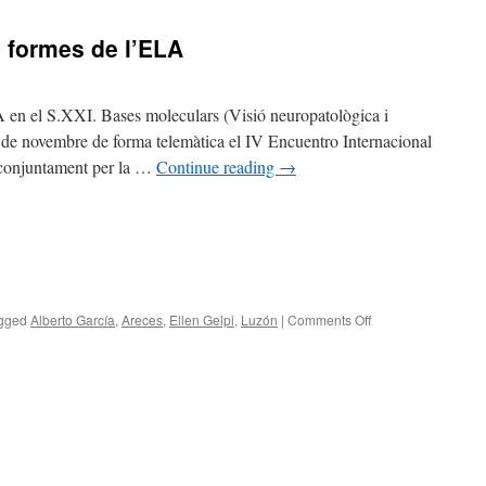
i formes de l’ELA
LA en el S.XXI. Bases moleculars (Visió neuropatològica i
 4 de novembre de forma telemàtica el IV Encuentro Internacional
 conjuntament per la …
Continue reading
→
gged
Alberto García
,
Areces
,
Ellen Gelpi
,
Luzón
|
Comments Off