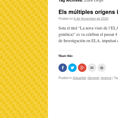
Tag Archives:
Els múltiples orígens 
Posted on
6 de November de 2020
Sota el títol “La nova visió de l’E
genètica)” es va celebrar el passat
de Investigación en ELA, impulsat
Share this:
Share
Click
Click
Click
Click
on
to
to
to
to
Facebook
share
share
email
print
(Opens
on
on
this
(Opens
Posted in
Actualitat
,
General
,
recerca
|
Ta
in
Twitter
Google+
to
in
new
(Opens
(Opens
a
new
window)
in
in
friend
window)
new
new
(Opens
window)
window)
in
new
window)