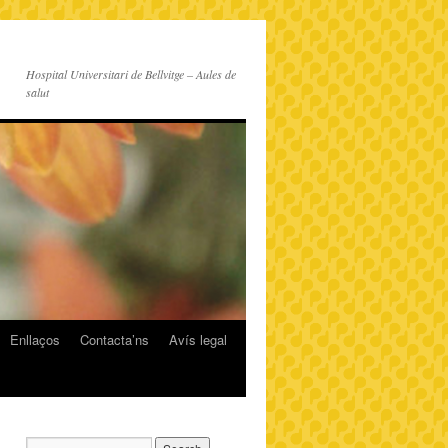
Hospital Universitari de Bellvitge – Aules de
salut
Enllaços
Contacta’ns
Avís legal