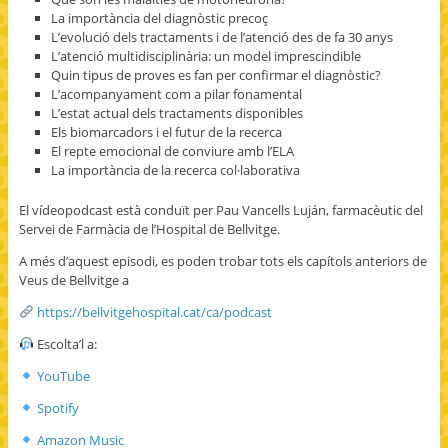
La importància del diagnòstic precoç
L’evolució dels tractaments i de l’atenció des de fa 30 anys
L’atenció multidisciplinària: un model imprescindible
Quin tipus de proves es fan per confirmar el diagnòstic?
L’acompanyament com a pilar fonamental
L’estat actual dels tractaments disponibles
Els biomarcadors i el futur de la recerca
El repte emocional de conviure amb l’ELA
La importància de la recerca col·laborativa
El vídeopodcast està conduït per Pau Vancells Luján, farmacèutic del
Servei de Farmàcia de l’Hospital de Bellvitge.
A més d’aquest episodi, es poden trobar tots els capítols anteriors de
Veus de Bellvitge a
https://bellvitgehospital.cat/ca/podcast
Escolta’l a:
YouTube
Spotify
Amazon Music