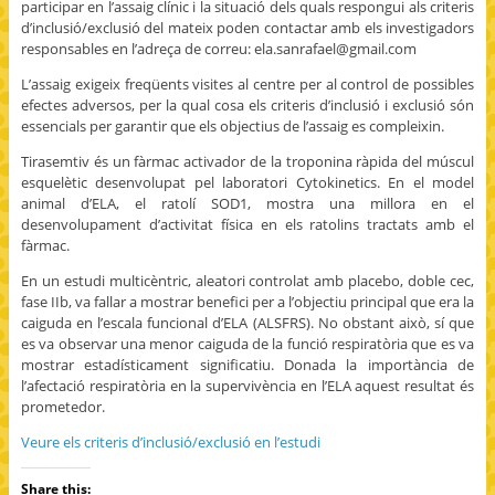
participar en l’assaig clínic i la situació dels quals respongui als criteris
d’inclusió/exclusió del mateix poden contactar amb els investigadors
responsables en l’adreça de correu: ela.sanrafael@gmail.com
L’assaig exigeix freqüents visites al centre per al control de possibles
efectes adversos, per la qual cosa els criteris d’inclusió i exclusió són
essencials per garantir que els objectius de l’assaig es compleixin.
Tirasemtiv és un fàrmac activador de la troponina ràpida del múscul
esquelètic desenvolupat pel laboratori Cytokinetics. En el model
animal d’ELA, el ratolí SOD1, mostra una millora en el
desenvolupament d’activitat física en els ratolins tractats amb el
fàrmac.
En un estudi multicèntric, aleatori controlat amb placebo, doble cec,
fase IIb, va fallar a mostrar benefici per a l’objectiu principal que era la
caiguda en l’escala funcional d’ELA (ALSFRS). No obstant això, sí que
es va observar una menor caiguda de la funció respiratòria que es va
mostrar estadísticament significatiu. Donada la importància de
l’afectació respiratòria en la supervivència en l’ELA aquest resultat és
prometedor.
Veure els criteris d’inclusió/exclusió en l’estudi
Share this: