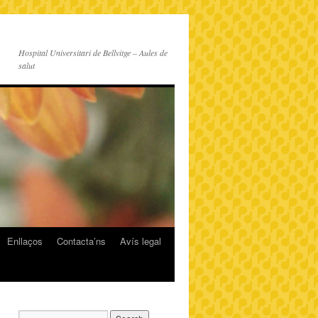
Hospital Universitari de Bellvitge – Aules de
salut
Enllaços
Contacta’ns
Avís legal