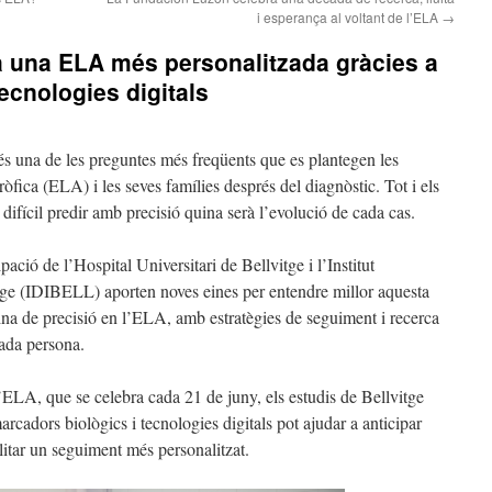
i esperança al voltant de l’ELA
→
a una ELA més personalitzada gràcies a
ecnologies digitals
és una de les preguntes més freqüents que es plantegen les
òfica (ELA) i les seves famílies després del diagnòstic. Tot i els
difícil predir amb precisió quina serà l’evolució de cada cas.
ació de l’Hospital Universitari de Bellvitge i l’Institut
tge (IDIBELL) aporten noves eines per entendre millor aquesta
ina de precisió en l’ELA, amb estratègies de seguiment i recerca
cada persona.
ELA, que se celebra cada 21 de juny, els estudis de Bellvitge
cadors biològics i tecnologies digitals pot ajudar a anticipar
cilitar un seguiment més personalitzat.