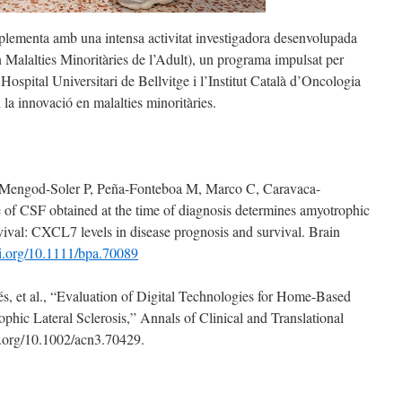
omplementa amb una intensa activitat investigadora desenvolupada
lalties Minoritàries de l’Adult), un programa impulsat per
ospital Universitari de Bellvitge i l’Institut Català d’Oncologia
i la innovació en malalties minoritàries.
 Mengod-Soler P, Peña-Fonteboa M, Marco C, Caravaca-
e of CSF obtained at the time of diagnosis determines amyotrophic
rvival: CXCL7 levels in disease prognosis and survival. Brain
oi.org/10.1111/bpa.70089
és, et al., “Evaluation of Digital Technologies for Home-Based
hic Lateral Sclerosis,” Annals of Clinical and Translational
i.org/10.1002/acn3.70429.