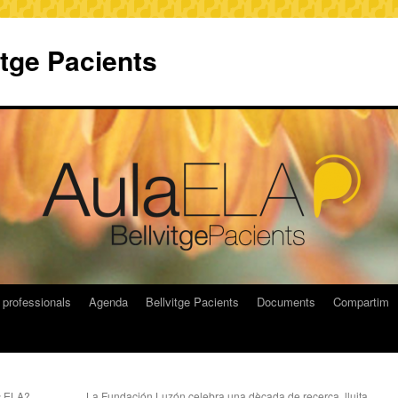
itge Pacients
 professionals
Agenda
Bellvitge Pacients
Documents
Compartim
nc ELA?
La Fundación Luzón celebra una dècada de recerca, lluita