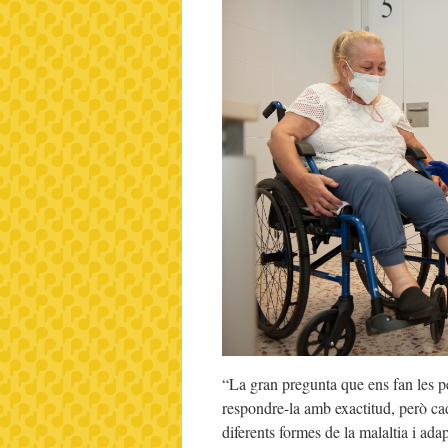
“La gran pregunta que ens fan les 
respondre-la amb exactitud, però c
diferents formes de la malaltia i ad