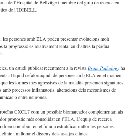
na de l’Hospital de Bellvitge i membre del grup de recerca en
ètica de l’IDIBELL.
ic, les persones amb ELA poden presentar evolucions molt
 la progressió és relativament lenta, en d’altres la pèrdua
da.
cies, un estudi publicat recentment a la revista
Brain Pathology
ha
esents al líquid cefalorraquidi de persones amb ELA en el moment
n que les formes més agressives de la malaltia presenten signatures
s amb processos inflamatoris, alteracions dels mecanismes de
omunicació entre neurones.
a proteïna CXCL7 com un possible biomarcador complementari als
dor pronòstic més consolidat en l’ELA. L’equip de recerca
drien contribuir en el futur a estratificar millor les persones
clínic i millorar el disseny dels assajos clínics.