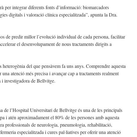
rà per integrar diferents fonts d’informació: biomarcadors
ies digitals i valoració clínica especialitzada”, apunta la Dra.
s de predir millor l’evolució individual de cada persona, facilitar
 accelerar el desenvolupament de nous tractaments dirigits a
 heterogènia del que pensàvem fa uns anys. Comprendre aquesta
rir una atenció més precisa i avançar cap a tractaments realment
 i investigadora de Bellvitge.
de l’Hospital Universitari de Bellvitge és una de les principals
opa i atén aproximadament el 80% de les persones amb aquesta
gra professionals de neurologia, pneumologia, rehabilitació,
infermeria especialitzada i cures pal·liatives per oferir una atenció