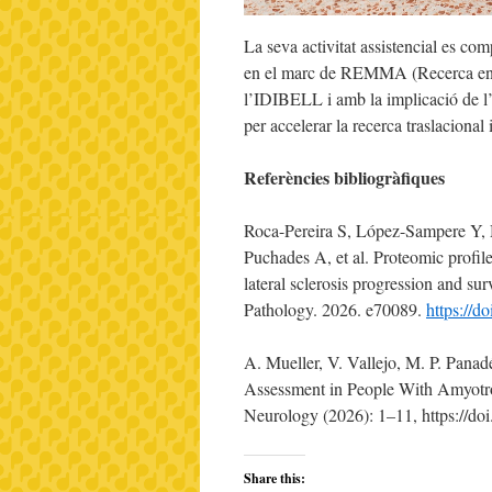
La seva activitat assistencial es c
en el marc de REMMA (Recerca en Ma
l’IDIBELL i amb la implicació de l’H
per accelerar la recerca traslacional 
Referències bibliogràfiques
Roca-Pereira S, López-Sampere Y,
Puchades A, et al. Proteomic profil
lateral sclerosis progression and su
Pathology. 2026. e70089.
https://d
A. Mueller, V. Vallejo, M. P. Panad
Assessment in People With Amyotrop
Neurology (2026): 1–11, https://do
Share this: