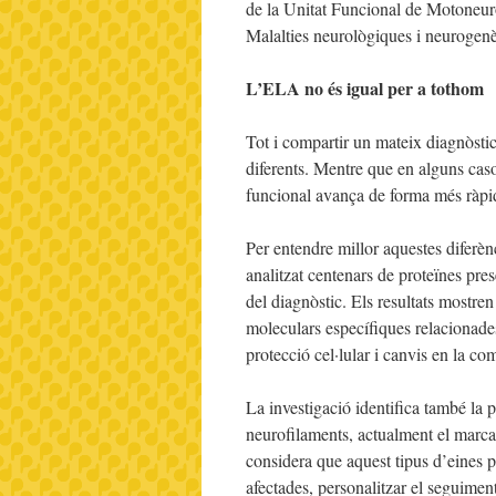
de la Unitat Funcional de Motoneuro
Malalties neurològiques i neurogen
L’ELA no és igual per a tothom
Tot i compartir un mateix diagnòst
diferents. Mentre que en alguns casos
funcional avança de forma més ràpi
Per entendre millor aquestes diferèn
analitzat centenars de proteïnes pr
del diagnòstic. Els resultats mostre
moleculars específiques relacionade
protecció cel·lular i canvis en la c
La investigació identifica també l
neurofilaments, actualment el marca
considera que aquest tipus d’eines po
afectades, personalitzar el seguiment 