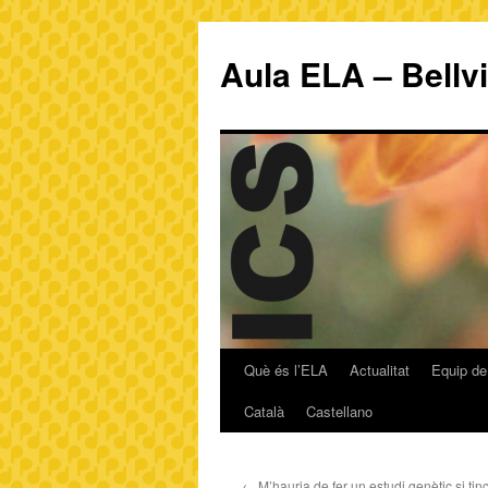
Aula ELA – Bellv
Què és l’ELA
Actualitat
Equip de
Català
Castellano
←
M’hauria de fer un estudi genètic si ti