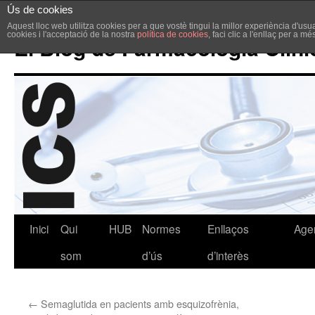
Ús de cookies
Aquest lloc web utilitza cookies per a que vostè tingui la millor experiència d'u
cookies i l'acceptació de la nostra
política de cookies
, faci clic a l'enllaç per a m
El Blog de Farmacologia Clíni
Inici
Qui
HUB
Normes
Enllaços
Age
som
d’ús
d’interès
←
Semaglutida en pacients amb esquizofrènia,