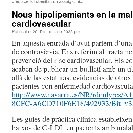
prediabetis i obesitat: un assaig clínic.
Nous hipolipemiants en la mal
cardiovascular
Publicat el
20 d'octubre de 2025
per
En aquesta entrada d’avui parlem d’una
de controvèrsia. Ens referim al tractame
prevenció del risc cardiovascular. Els 
acaben de publicar un butlletí amb un t
allà de las estatinas: evidencias de otro
pacientes con enfermedad cardiovascular
http://www.navarra.es/NR/rdonlyres/
8CFC-A6CD710F6E18/492933/Bit_v3
Les guies de pràctica clínica estableixe
baixos de C-LDL en pacients amb malalt