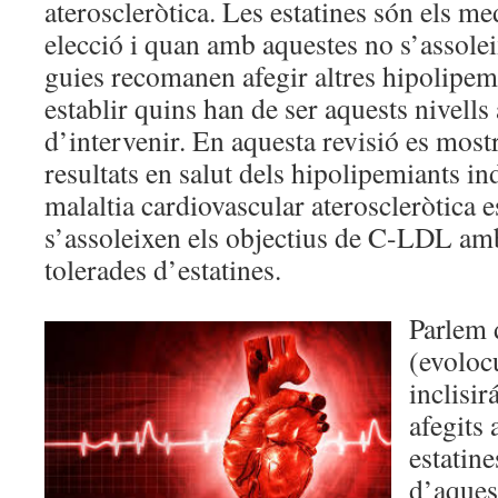
ateroscleròtica. Les estatines són els 
elecció i quan amb aquestes no s’assoleix
guies recomanen afegir altres hipolipem
establir quins han de ser aquests nivells 
d’intervenir. En aquesta revisió es most
resultats en salut dels hipolipemiants i
malaltia cardiovascular ateroscleròtica e
s’assoleixen els objectius de C-LDL am
tolerades d’estatines.
Parlem 
(evoloc
inclisi
afegits
estatin
d’aquest