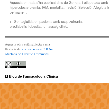
Aquesta entrada s'ha publicat dins de
General
i etiquetada amb
hipercolesterolemia
,
IAM
,
mortalitat
,
revisió
,
Selecció
. Afegiu a l
permanent
.
←
Semaglutida en pacients amb esquizofrènia,
prediabetis i obesitat: un assaig clínic.
Aquesta obra està subjecta a una
llicència de
Reconeixement 3.0 No
adaptada de Creative Commons
El Blog de Farmacologia Clínica