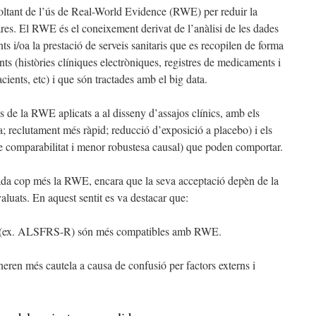
 voltant de l’ús de Real-World Evidence (RWE) per reduir la
rares. El RWE és el coneixement derivat de l’anàlisi de les dades
ents i/oa la prestació de serveis sanitaris que es recopilen de forma
onts (històries clíniques electròniques, registres de medicaments i
cients, etc) i que són tractades amb el big data.
 de la RWE aplicats a al disseny d’assajos clínics, amb els
ca; reclutament més ràpid; reducció d’exposició a placebo) i els
de comparabilitat i menor robustesa causal) que poden comportar.
ada cop més la RWE, encara que la seva acceptació depèn de la
avaluats. En aquest sentit es va destacar que:
s (ex. ALSFRS-R) són més compatibles amb RWE.
eren més cautela a causa de confusió per factors externs i