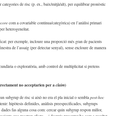
r categories de risc (p. ex., baix/mitjà/alt), per equilibrar pronòstic
score
com a covariable contínua/categòrica) en l’anàlisi primari
per heterogeneïtat.
ificat: per exemple, incloure una proporció més gran de pacients
inestra de l’assaig (per detectar senyal), sense excloure de manera
undària o exploratòria, amb control de multiplicitat si pretens
 directament no acceptarien per a
)
claim
 un subgrup de risc si això no era el pla inicial o sembla
post-hoc
enir: hipòtesis definides, anàlisis preespecificades, subgrups
les dades fas alguna cosa com: cercar quin subgrup respon millor,
pacients que mostren efecte… i després presentar-ho com a resultat