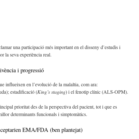
eclamar una participació més important en el disseny d’estudis i
or la seva experiència real.
ivència i progressió
que influeixen en l’evolució de la malaltia, com ara:
da); estadificació (
King’s staging
) i el fenotip clínic (ALS-OPM).
ncipal prioritat des de la perspectiva del pacient, tot i que es
millor determinants funcionals i simptomàtics.
cceptarien EMA/FDA (ben plantejat)