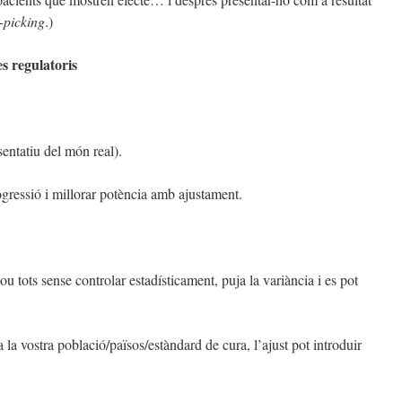
-picking
.)
es regulatoris
sentatiu del món real).
ogressió i millorar potència amb ajustament.
u tots sense controlar estadísticament, puja la variància i es pot
a la vostra població/països/estàndard de cura, l’ajust pot introduir