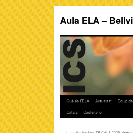
Aula ELA – Bellv
Què és l’ELA
Actualitat
Equip de
Català
Castellano
←
La Masterclass TRICALS 2026 aborda la