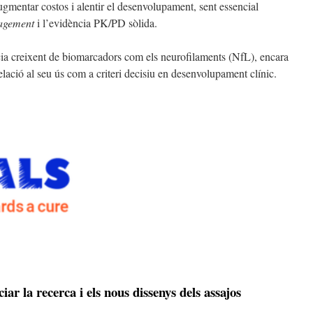
augmentar costos i alentir el desenvolupament, sent essencial
gagement
i l’evidència PK/PD sòlida.
ia creixent de biomarcadors com els neurofilaments (NfL), encara
elació al seu ús com a criteri decisiu en desenvolupament clínic.
r la recerca i els nous dissenys dels assajos