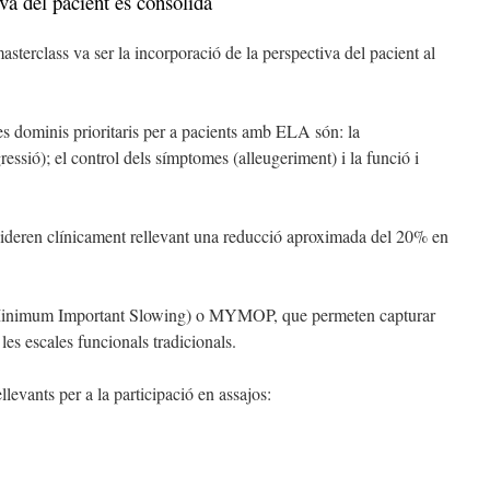
va del pacient es consolida
asterclass va ser la incorporació de la perspectiva del pacient al
es dominis prioritaris per a pacients amb ELA són: la
essió); el control dels símptomes (alleugeriment) i la funció i
sideren clínicament rellevant una reducció aproximada del 20% en
Minimum Important Slowing) o MYMOP, que permeten capturar
 les escales funcionals tradicionals.
levants per a la participació en assajos: