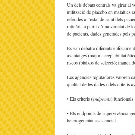
Un dels debats centrals va girar al
utilització de placebo en malalties 
referides a l’estat de salut dels paci
rutinària a partir d’una varietat de f
de pacients, dades generades pels pa
Es van debatre diferents enfocaments
avantatges (major acceptabilitat èti
riscos (biaixos de selecció; manca 
Les agències reguladores valoren c
qualitat de les dades i dels criteris 
• Els criteris (
endpoints
) funcional
• Els endpoints de supervivència gen
heterogeneïtat assistencial.