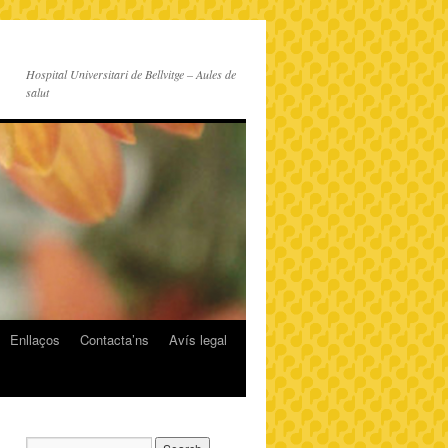
Hospital Universitari de Bellvitge – Aules de
salut
Enllaços
Contacta’ns
Avís legal