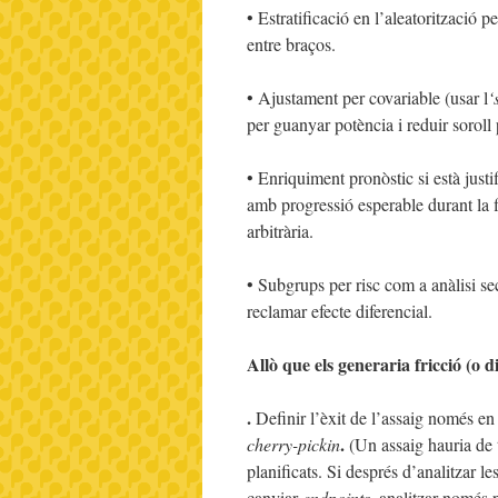
• Estratificació en l’aleatorització pe
entre braços.
• Ajustament per covariable (usar l
‘
per guanyar potència i reduir soroll 
• Enriquiment pronòstic si està just
amb progressió esperable durant la f
arbitrària.
• Subgrups per risc com a anàlisi sec
reclamar efecte diferencial.
Allò que els generaria fricció (o
.
Definir l’èxit de l’assaig només en
.
cherry-pickin
(Un assaig hauria de t
planificats. Si després d’analitzar 
canviar
endpoints
, analitzar només 