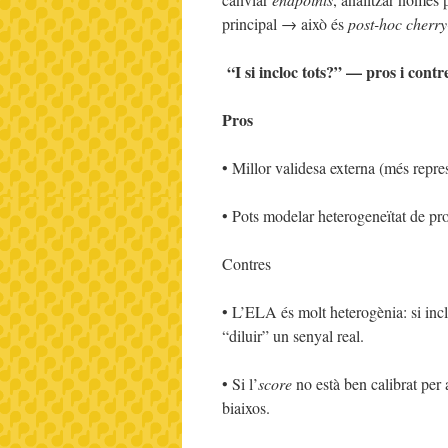
principal → això és
post-hoc cherry
“I si incloc tots?” — pros i contr
Pros
• Millor validesa externa (més repre
• Pots modelar heterogeneïtat de pr
Contres
• L’ELA és molt heterogènia: si inclo
“diluir” un senyal real.
• Si l’
score
no està ben calibrat per 
biaixos.