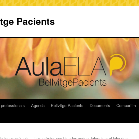
itge Pacients
 professionals
Agenda
Bellvitge Pacients
Documents
Compartim
 innovació i els
Les teràpies combinades poden determinar el futur dels