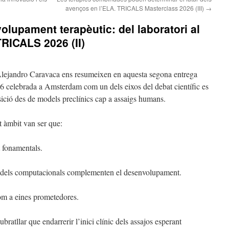
avenços en l’ELA. TRICALS Masterclass 2026 (III)
→
olupament terapèutic: del laboratori al
TRICALS 2026 (II)
Alejandro Caravaca ens resumeixen en aquesta segona entrega
celebrada a Amsterdam com un dels eixos del debat científic es
sició des de models preclínics cap a assaigs humans.
t àmbit van ser que:
 fonamentals.
odels computacionals complementen el desenvolupament.
om a eines prometedores.
subratllar que endarrerir l’inici clínic dels assajos esperant