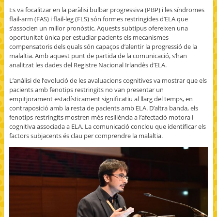
Es va focalitzar en la paràlisi bulbar progressiva (PBP) i les síndromes
flail-arm (FAS) i flail-leg (FLS) són formes restringides d’ELA que
s’associen un millor pronòstic. Aquests subtipus ofereixen una
oportunitat única per estudiar pacients els mecanismes
compensatoris dels quals són capaços d’alentir la progressió de la
malaltia. Amb aquest punt de partida de la comunicació, s’han
analitzat les dades del Registre Nacional Irlandès d’ELA.
L’anàlisi de l’evolució de les avaluacions cognitives va mostrar que els
pacients amb fenotips restringits no van presentar un
empitjorament estadísticament significatiu al llarg del temps, en
contraposició amb la resta de pacients amb ELA. D’altra banda, els
fenotips restringits mostren més resiliència a l’afectació motora i
cognitiva associada a ELA. La comunicació conclou que identificar els
factors subjacents és clau per comprendre la malaltia.