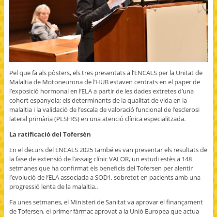
Pel que fa als pòsters, els tres presentats a l’ENCALS per la Unitat de
Malaltia de Motoneurona de l’HUB estaven centrats en el paper de
l’exposició hormonal en l’ELA a partir de les dades extretes d’una
cohort espanyola; els determinants de la qualitat de vida en la
malaltia i la validació de l’escala de valoració funcional de l’esclerosi
lateral primària (PLSFRS) en una atenció clínica especialitzada.
La ratificació del Tofersén
En el decurs del ENCALS 2025 també es van presentar els resultats de
la fase de extensió de l’assaig clínic VALOR, un estudi estès a 148
setmanes que ha confirmat els beneficis del Tofersen per alentir
l’evolució de l’ELA associada a SOD1, sobretot en pacients amb una
progressió lenta de la malaltia..
Fa unes setmanes, el Ministeri de Sanitat va aprovar el finançament
de Tofersen, el primer fàrmac aprovat a la Unió Europea que actua