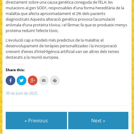
directament sobre una causa genètica coneguda de l’ELA: les
mutacions al gen SOD1, responsables d’una forma hereditària de la
malaltia que afecta aproximadament el 2% dels pacients
diagnosticats Aquesta alteració genètica provoca l’acumulació
anòmala d’una proteïna tòxica, i el fàrmac fa que es produeixi menys
proteïna reduint l’efecte tòxic.
L’evolució cap a models més predictius de la malaltia; el
desenvolupament de teràpies personalitzades i la incorporació
creixent d’eines d’intel•ligència artificial van ser altres dels temes
destacats a la reunió europea.
Share this:
S
C
C
C
C
h
l
l
l
l
a
i
i
i
i
r
c
c
c
c
30 de June de 2025
e
k
k
k
k
o
t
t
t
t
n
o
o
o
o
F
s
s
e
p
a
h
h
m
r
c
a
a
a
i
e
r
r
i
n
b
e
e
l
t
« Previous
Next »
o
o
o
t
(
o
n
n
h
O
k
T
G
i
p
(
w
o
s
e