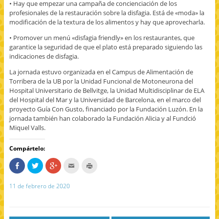
• Hay que empezar una campaña de concienciación de los
profesionales de la restauración sobre la disfagia. Está de «moda» la
modificación de la textura de los alimentos y hay que aprovecharla.
• Promover un menú «disfagia friendly» en los restaurantes, que
garantice la seguridad de que el plato está preparado siguiendo las
indicaciones de disfagia.
La jornada estuvo organizada en el Campus de Alimentación de
Torribera de la UB por la Unidad Funcional de Motoneurona del
Hospital Universitario de Bellvitge, la Unidad Multidisciplinar de ELA
del Hospital del Mar y la Universidad de Barcelona, ​​en el marco del
proyecto Guía Con Gusto, financiado por la Fundación Luzón. En la
jornada también han colaborado la Fundación Alicia y al Fundció
Miquel Valls.
Compártelo:
C
H
H
H
H
o
a
a
a
a
m
z
z
c
z
p
c
c
c
c
11 de febrero de 2020
a
l
l
l
l
r
i
i
i
i
t
c
c
c
c
e
p
p
p
p
e
a
a
a
a
n
r
r
r
r